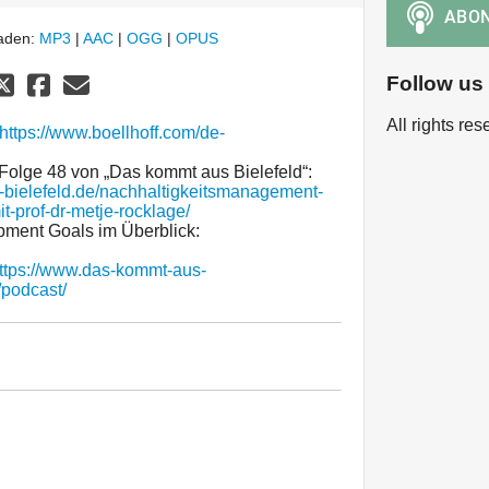
laden:
MP3
|
AAC
|
OGG
|
OPUS
Follow us
All rights re
https://www.boellhoff.com/de-
 Folge 48 von „Das kommt aus Bielefeld“:
-bielefeld.de/nachhaltigkeitsmanagement-
-prof-dr-metje-rocklage/
pment Goals im Überblick:
ttps://www.das-kommt-aus-
/podcast/