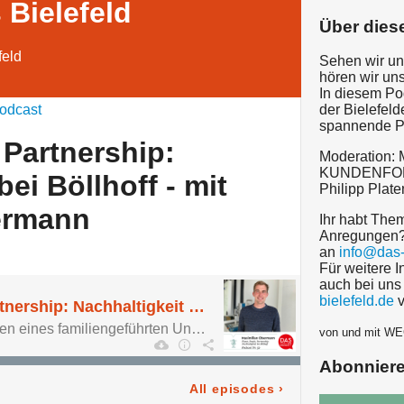
Bielefeld
Über dies
feld
Sehen wir uns
hören wir un
In diesem Po
odcast
der Bielefeld
spannende Pe
 Partnership:
Moderation: 
KUNDENFOKU
bei Böllhoff - mit
Philipp Plate
ermann
Ihr habt The
Anregungen? 
an
info@das-
Für weitere I
auch bei uns
bielefeld.de
v
Planet, People, Partnership: Nachhaltigkeit bei Böllhoff - mit Maximilian Obermann
Nachhaltigkeitsstrategien eines familiengeführten Unternehmens
von und mit W
Abonnier
All episodes
›