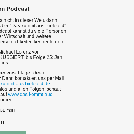
en Podcast
 nicht in dieser Welt, dann
s bei "Das kommt aus Bielefeld".
dcast kannst du viele Personen
er Wirtschaft und weitere
rsönlichkeiten kennenlernen.
Michael Lorenz von
SSIERT; bis Folge 25: Jan
nius.
menvorschläge, Ideen,
Dann kontaktiert uns per Mail
kommt-aus-bielefeld.de
.
nfos und allen Folgen, schaut
 auf
www.das-kommt-aus-
orbei.
EGE mbH
en